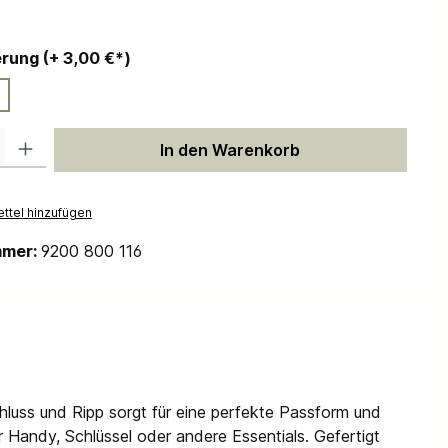
auswählen
Personalisierung (+ 3,00 €*)
 Gib den gewünschten Wert ein oder benutze die Schaltflächen um die Anzah
In den Warenkorb
ttel hinzufügen
mmer:
9200 800 116
luss und Ripp sorgt für eine perfekte Passform und
r Handy, Schlüssel oder andere Essentials. Gefertigt