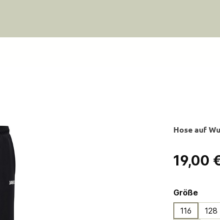
Hose auf Wun
Regulärer Pre
19,00 
ausw
Größe
116
128